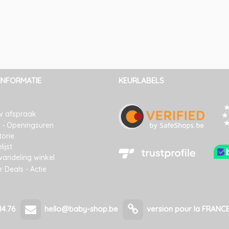
INFORMATIE
KEURLABELS
w afspraak
 - Openingsuren
torie
ijst
wandeling winkel
 Deals - Actie
84.76
hello@baby-shop.be
version pour la FRANC