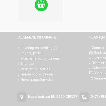
Verlanglijst
Vergelijken
ALGEMENE INFORMATIE
KLANTEN 
Levering en betaling (*)
Contact
Boek u
Privacy policy
Over ons
Algemene voorwaarden
Bestelhis
Sitemap
Geboortel
Verklaring Cookies
Video-
Retourvoorwaarden
(*) Summer
Herroepingsformulier
Kapellestraat 83, 9800 DEINZE
0477/85.