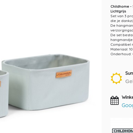
Childhome - 
Lichtgrijs
Set van 3 pr
die je dankz
De hangmandj
verzorgings
De set besta
hangmandje v
Compatibel m
Materiaal
: 1
Onderhoud
:
Sum
Ge
Wink
Goog