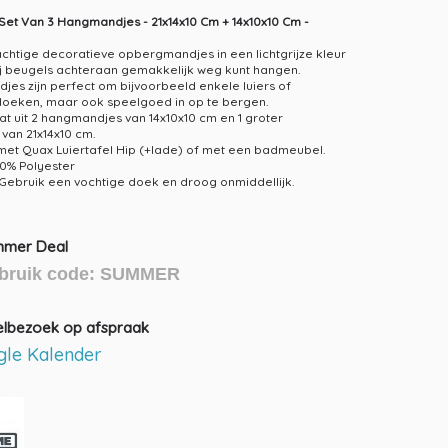
Set Van 3 Hangmandjes - 21x14x10 Cm + 14x10x10 Cm -
achtige decoratieve opbergmandjes in een lichtgrijze kleur
ij beugels achteraan gemakkelijk weg kunt hangen.
es zijn perfect om bijvoorbeeld enkele luiers of
doeken, maar ook speelgoed in op te bergen.
at uit 2 hangmandjes van 14x10x10 cm en 1 groter
an 21x14x10 cm.
et Quax Luiertafel Hip (+lade) of met een badmeubel.
00% Polyester
 Gebruik een vochtige doek en droog onmiddellijk.
mer Deal
bruik code: SUMMER
elbezoek op afspraak
le Kalender