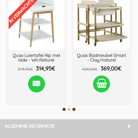
IN VERWACHTING
Quax Luiertafel Hip met
Quax Badmeubel Smart
lade - Wit-Naturel
- Clay/naturel
314,95€
369,00€
349,95€
409,00€
Verlanglijst
Vergelijken
Verlanglijst
Vergelijken
ALGEMENE INFORMATIE