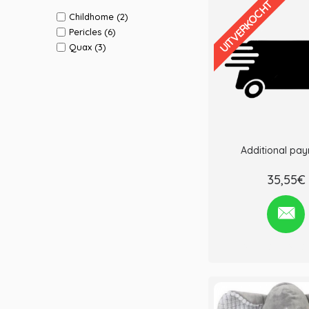
UITVERKOCHT
Childhome (2)
Pericles (6)
Quax (3)
Additional pa
35,55€
Verlanglijst
Verge