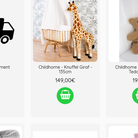
yment
Childhome - Knuffel Giraf -
Childhome 
135cm
Tedd
149,00€
19
lijken
Verlanglijst
Vergelijken
Verlanglij