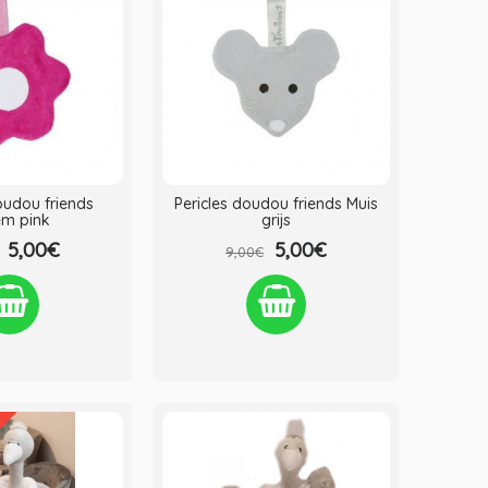
oudou friends
Pericles doudou friends Muis
em pink
grijs
5,00€
5,00€
9,00€
st
Vergelijken
Verlanglijst
Vergelijken