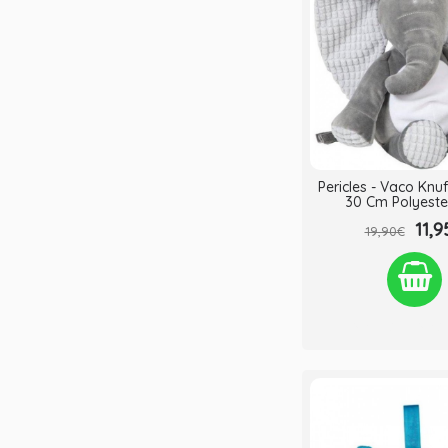
Pericles - Vaco Knuf
30 Cm Polyester
11,9
19,90€
Verlanglijst
Verge