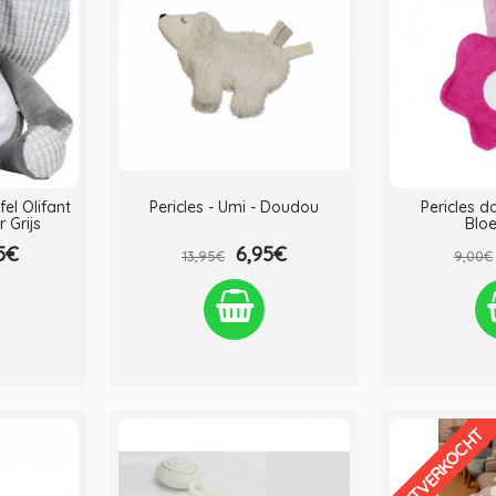
fel Olifant
Pericles - Umi - Doudou
Pericles d
 Grijs
Blo
5€
6,95€
13,95€
9,00€
lijken
Verlanglijst
Vergelijken
Verlanglij
UITVERKOCHT