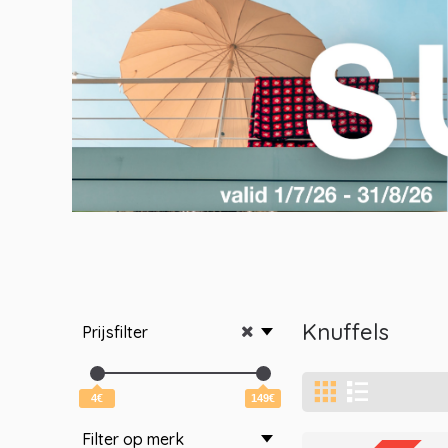
Knuffels
Prijsfilter
4€
149€
Filter op merk