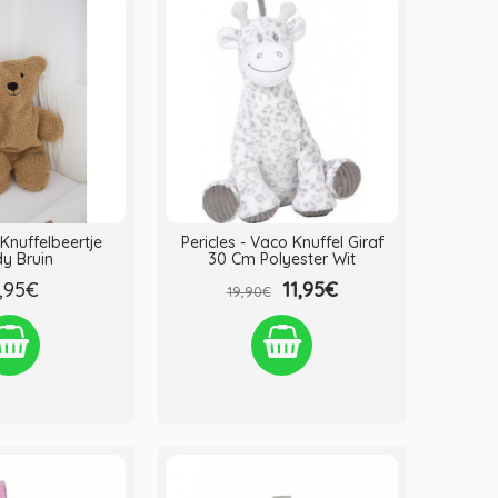
Knuffelbeertje
Pericles - Vaco Knuffel Giraf
y Bruin
30 Cm Polyester Wit
,95€
11,95€
19,90€
st
Vergelijken
Verlanglijst
Vergelijken