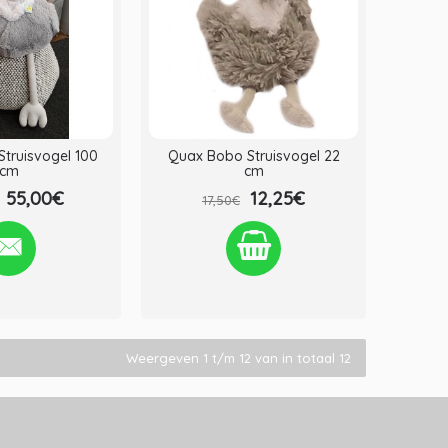
truisvogel 100
Quax Bobo Struisvogel 22
cm
cm
55,00€
12,25€
17,50€
st
Vergelijken
Verlanglijst
Vergelijken
Weergeven 1 t/m 12 van in totaal 12