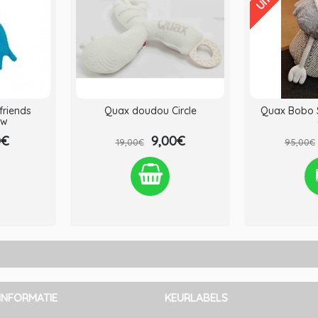
friends
Quax doudou Circle
Quax Bobo S
uw
0€
9,00€
19,00€
95,00€
lijken
Verlanglijst
Vergelijken
Verlanglij
INFORMATIE
KEURLABELS