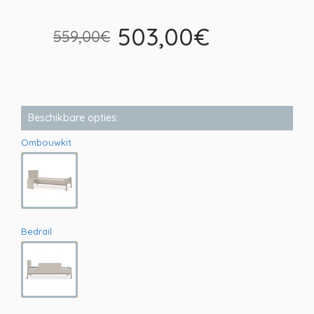
503,00€
559,00€
Beschikbare opties:
Ombouwkit
Bedrail